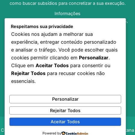
como buscar subsídios para concretizar a sua execução.
Informações
Av. Dom Pedro I, no 1312, Bairro Central, CEP 68.925-204,
Respeitamos sua privacidade
Santana/AP
Cookies nos ajudam a melhorar sua
(96) 98138-8973
experiência, entregar conteúdo personalizado
fundacaosancult@gmail.com
e analisar o tráfego. Você pode escolher quais
Horário de Funcionamento: 07h30 às 13h30
cookies permitir clicando em
Personalizar
.
Inicio
Clique em
Aceitar Todos
para consentir ou
A Fundação
Rejeitar Todos
para recusar cookies não
Notícias
essenciais.
Editais
Contato
Transparência
Personalizar
Rejeitar Todos
Aceitar Todos
Copyright © 2026 Fundação da Cultura do Município de Santana
Powered by