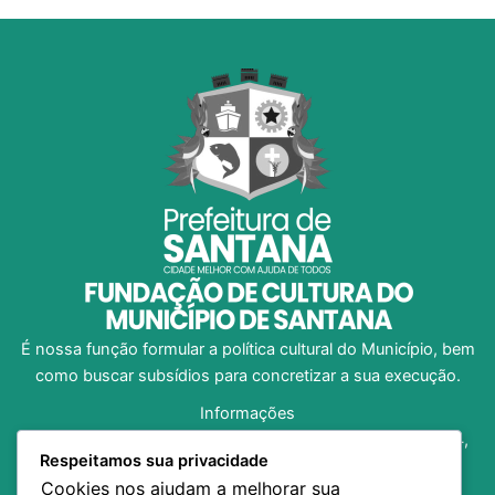
É nossa função formular a política cultural do Município, bem
como buscar subsídios para concretizar a sua execução.
Informações
Av. Dom Pedro I, no 1312, Bairro Central, CEP 68.925-204,
Respeitamos sua privacidade
Santana/AP
Cookies nos ajudam a melhorar sua
(96) 98138-8973