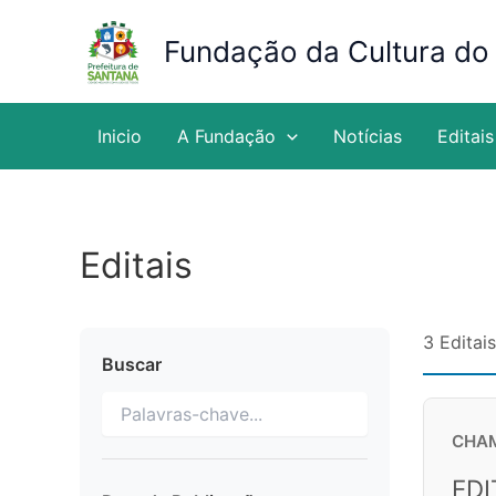
Ir
para
Fundação da Cultura do
o
conteúdo
Inicio
A Fundação
Notícias
Editais
Editais
3 Editai
Buscar
CHAM
EDI