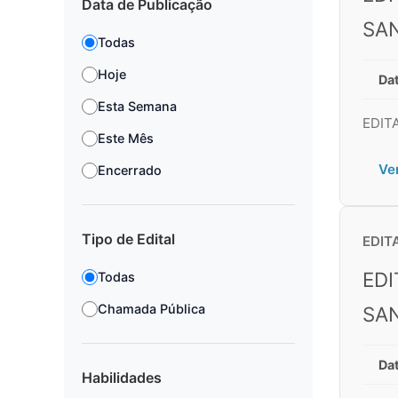
Data de Publicação
SA
Todas
Hoje
Dat
Esta Semana
EDIT
Este Mês
Ve
Encerrado
Tipo de Edital
EDIT
EDI
Todas
Chamada Pública
SA
Dat
Habilidades