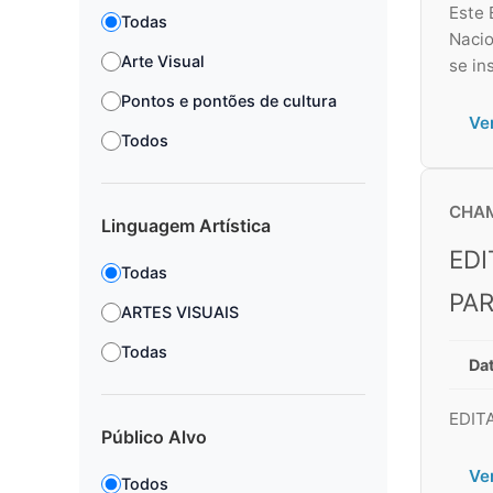
Este 
Todas
Nacio
Arte Visual
se in
Pontos e pontões de cultura
Ve
Todos
CHAM
Linguagem Artística
EDI
Todas
PAR
ARTES VISUAIS
Todas
Dat
EDIT
Público Alvo
Ve
Todos