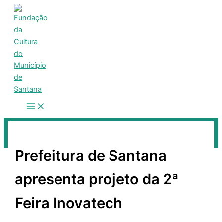
Ir
para
o
conteúdo
Pesquisar
Prefeitura de Santana
apresenta projeto da 2ª
Feira Inovatech