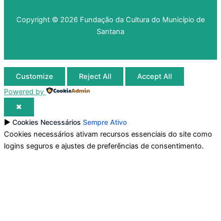
Copyright © 2026 Fundação da Cultura do Município de
Santana
Customize
Reject All
Accept All
Powered by
✖
►
Cookies Necessários
Sempre Ativo
Cookies necessários ativam recursos essenciais do site como
logins seguros e ajustes de preferências de consentimento.
Eles não armazenam dados pessoais.
Nenhum
►
Cookies Funcionais
Observação
Cookies funcionais suportam recursos como
compartilhamento de conteúdo em redes sociais, coleta de
feedback e ativação de ferramentas de terceiros.