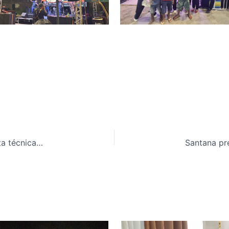
Associação dos Artesãos de Santana recebe visita técnica da SEAS-AP