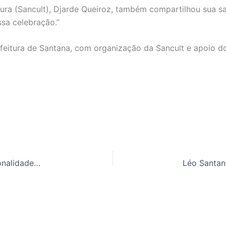
ura (Sancult), Djarde Queiroz, também compartilhou sua s
sa celebração.”
refeitura de Santana, com organização da Sancult e apoio
Santana prepara homenagens a pioneiros e personalidades históricas