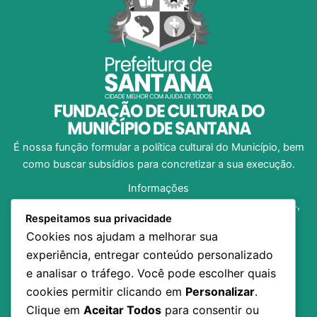
É nossa função formular a política cultural do Município, bem
como buscar subsídios para concretizar a sua execução.
Informações
Av. Dom Pedro I, no 1312, Bairro Central, CEP 68.925-204,
Respeitamos sua privacidade
Santana/AP
Cookies nos ajudam a melhorar sua
(96) 98138-8973
experiência, entregar conteúdo personalizado
fundacaosancult@gmail.com
e analisar o tráfego. Você pode escolher quais
Horário de Funcionamento: 07h30 às 13h30
cookies permitir clicando em
Personalizar
.
Inicio
Clique em
Aceitar Todos
para consentir ou
A Fundação