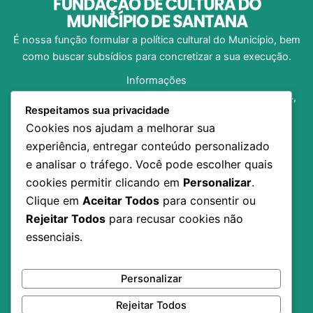
É nossa função formular a política cultural do Município, bem
como buscar subsídios para concretizar a sua execução.
Informações
Av. Dom Pedro I, no 1312, Bairro Central, CEP 68.925-204,
Respeitamos sua privacidade
Santana/AP
Cookies nos ajudam a melhorar sua
(96) 98138-8973
experiência, entregar conteúdo personalizado
fundacaosancult@gmail.com
e analisar o tráfego. Você pode escolher quais
Horário de Funcionamento: 07h30 às 13h30
cookies permitir clicando em
Personalizar
.
Inicio
Clique em
Aceitar Todos
para consentir ou
A Fundação
Rejeitar Todos
para recusar cookies não
Notícias
essenciais.
Editais
Contato
Transparência
Personalizar
Rejeitar Todos