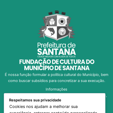
É nossa função formular a política cultural do Município, bem
como buscar subsídios para concretizar a sua execução.
Informações
Av. Dom Pedro I, no 1312, Bairro Central, CEP 68.925-204,
Respeitamos sua privacidade
Santana/AP
Cookies nos ajudam a melhorar sua
(96) 98138-8973