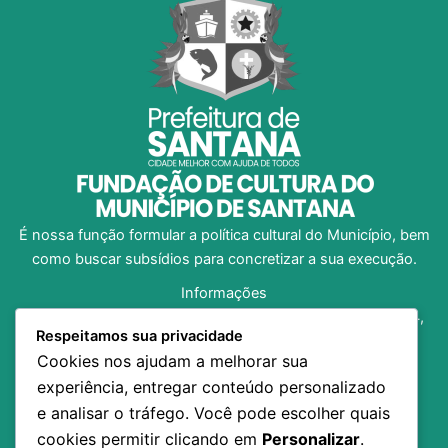
É nossa função formular a política cultural do Município, bem
como buscar subsídios para concretizar a sua execução.
Informações
Av. Dom Pedro I, no 1312, Bairro Central, CEP 68.925-204,
Respeitamos sua privacidade
Santana/AP
Cookies nos ajudam a melhorar sua
(96) 98138-8973
experiência, entregar conteúdo personalizado
fundacaosancult@gmail.com
e analisar o tráfego. Você pode escolher quais
Horário de Funcionamento: 07h30 às 13h30
cookies permitir clicando em
Personalizar
.
Inicio