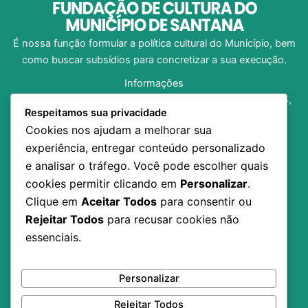
É nossa função formular a política cultural do Município, bem
como buscar subsídios para concretizar a sua execução.
Informações
Av. Dom Pedro I, no 1312, Bairro Central, CEP 68.925-204,
Respeitamos sua privacidade
Santana/AP
Cookies nos ajudam a melhorar sua
(96) 98138-8973
experiência, entregar conteúdo personalizado
fundacaosancult@gmail.com
e analisar o tráfego. Você pode escolher quais
Horário de Funcionamento: 07h30 às 13h30
cookies permitir clicando em
Personalizar
.
Inicio
Clique em
Aceitar Todos
para consentir ou
A Fundação
Rejeitar Todos
para recusar cookies não
Notícias
essenciais.
Editais
Contato
Transparência
Personalizar
Rejeitar Todos